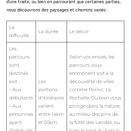
d’une traite, ou bien en parcourant que certaines parties,
nous découvrons des paysages et chemins variés :
La
La durée
Le décor
difficulté
Les
parcours
Selon vos envies, les
sont
parcours vous
destinés
emmènent soit à la
soit :
Les
découverte de villes
– Aux
portions
comme Pornic, La
débutants
d’itinéraires
Rochelle. Ou bien vous
– Aux
varient
plonge dans la nature,
personnes
entre 14km
au milieu des pins de
ayant
et 50km.
la forêt des Landes, ou
l’habitude
bien le long du bassin