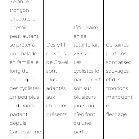
Selon le
tronçon
effectué, le
chemin
L’itinéraire
peut autant
en sa
se prêter à
Des VTT
totalité fait
Certaines
une balade
ou vélos
265 km.
portions
en famille le
de Gravel
Les
sont assez
long du
sont
cyclistes le
sauvages,
canal, qu’à
plus
parcourent
et des
des cyclistes
adaptés
soit sur
tronçons
un peu plus
aux
plusieurs
manquent
endurants,
chemins
jours, ou
de
partant
présents.
n’en font
fléchage.
depuis
qu’une
Carcassonne
partie.