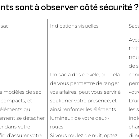
ints sont à observer côté sécurité ?
 sac
Indications visuelles
Sac
Avec
tec
trou
de s
Un sac à dos de vélo, au-delà
con
de vous permettre de ranger
per
es modèles de sac
vos affaires, peut vous servir à
votr
 compacts, et
souligner votre présence, et
D’un
éléments qui
ainsi renforcer les éléments
les 
lement se détacher
lumineux de votre deux-
ind
er dans votre
roues.
cha
fin d’assurer votre
Si vous roulez de nuit, optez
dire