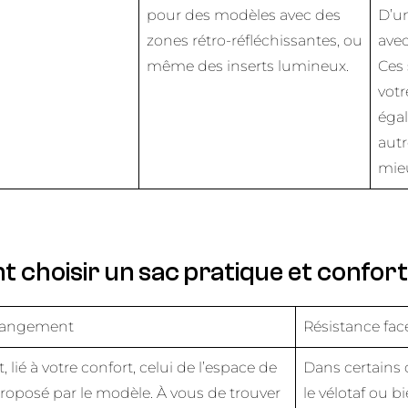
pour des modèles avec des
D’u
zones rétro-réfléchissantes, ou
avec
même des inserts lumineux.
Ces 
votr
égal
autr
mie
choisir un sac pratique et confort
 rangement
Résistance fac
 lié à votre confort, celui de l’espace de
Dans certains
oposé par le modèle. À vous de trouver
le vélotaf ou b