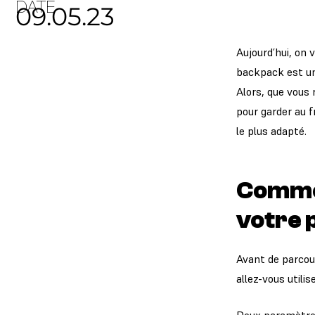
DATE
09.05.23
Aujourd’hui, on 
backpack est un 
Alors, que vous 
pour garder au f
le plus adapté.
Commen
votre 
Avant de parcou
allez-vous utilis