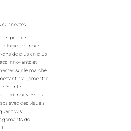
s connectés
 les progrès
hnologiques, nous
vons de plus en plus
acs innovants et
nectés sur le marché
mettant d’augmenter
e sécurité.
e part, nous avons
sacs avec des visuels
iquant vos
ngements de
ction.