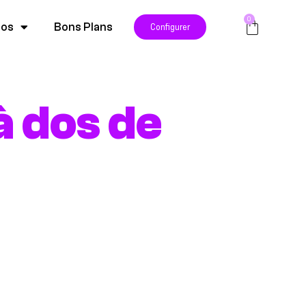
0
pos
Bons Plans
Configurer
à dos de