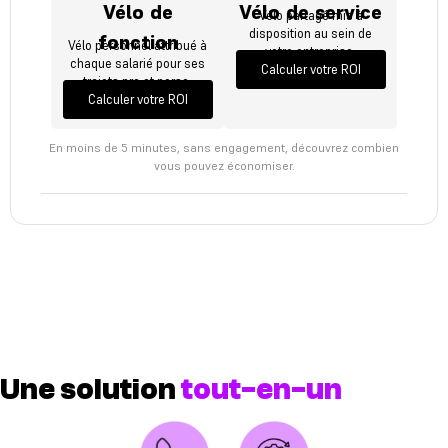
Vélo de
Vélo de service
Vélo partagé mis à
disposition au sein de
fonction
Vélo personnel attribué à
votre entreprise.
chaque salarié pour ses
Calculer votre ROI
trajets pro et perso.
Calculer votre ROI
En moins de 5 minutes, sans engagement, découvrez combien
vous pouvez économiser.
Une solution
tout-en-un