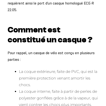
requièrent ainsi le port d’un casque homologué ECE-R
22.05.
Comment est
constitué un casque ?
Pour rappel, un casque de vélo est conçu en plusieurs
parties :
La coque extérieure, faite de PVC, qui est la
première protection venant amortir les
chocs.
La coque interne, faite à partir de perles de
polyester gonflées grâce à de la vapeur, qui
vient contrer les chocs plus importants.