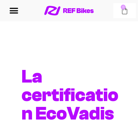
0
La
certificatio
n EcoVadis