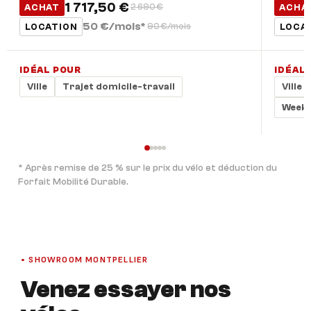
1 717,50 €
ACHAT
2 690 €
ACHA
50 €/mois*
LOCATION
90 €/mois
LOCA
IDÉAL POUR
IDÉAL
Ville
Trajet domicile-travail
Ville
Week
* Après remise de 25 % sur le prix du vélo et déduction du
Forfait Mobilité Durable.
• SHOWROOM MONTPELLIER
Venez essayer nos