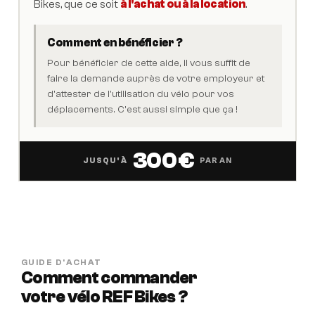
Bikes, que ce soit
à l'achat ou à la location
.
Comment en bénéficier ?
Pour bénéficier de cette aide, il vous suffit de
faire la demande auprès de votre employeur et
d'attester de l'utilisation du vélo pour vos
déplacements. C'est aussi simple que ça !
300 €
JUSQU'À
PAR AN
GUIDE D'ACHAT
Comment commander
votre vélo REF Bikes ?