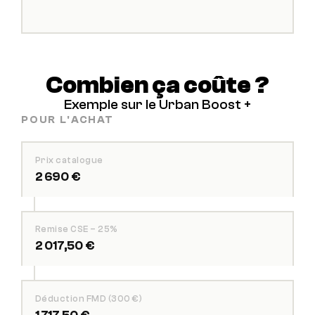
Combien ça coûte ?
Exemple sur le Urban Boost +
POUR L'ACHAT
Prix catalogue
2 690 €
Remise CSE – 25%
2 017,50 €
Déduction FMD (300 €)
1 717,50 €