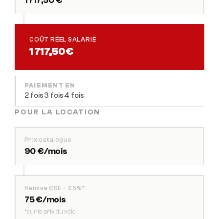
COÛT RÉEL SALARIÉ
1 717,50 €
PAIEMENT EN
2 fois
3 fois
4 fois
·
·
POUR LA LOCATION
Prix catalogue
90 €/mois
Remise CSE – 25%*
75 €/mois
*sur le prix du vélo